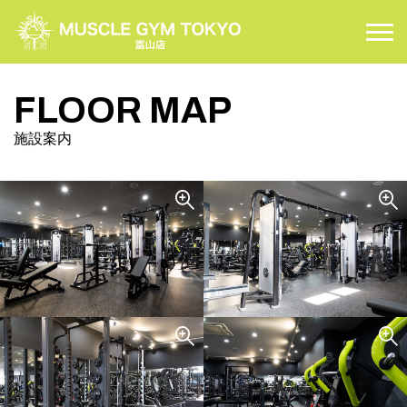
COURSE
コースについて
FLOOR MAP
PRICE
施設案内
料金案内
FLOOR MAP
施設案内
ACCESS
アクセス
CONTACT
お問い合わせ