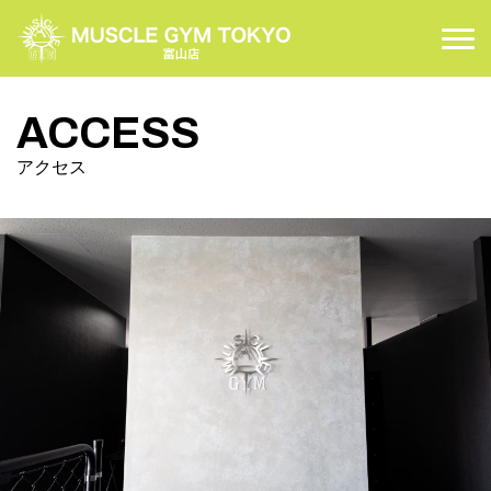
COURSE
コースについて
ACCESS
PRICE
アクセス
料金案内
FLOOR MAP
施設案内
ACCESS
アクセス
CONTACT
お問い合わせ