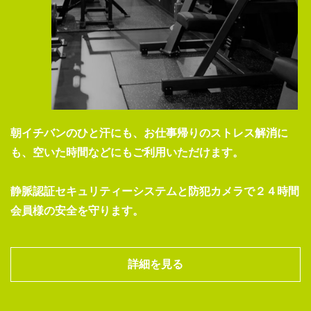
朝イチバンのひと汗にも、お仕事帰りのストレス解消に
も、空いた時間などにもご利用いただけます。
静脈認証セキュリティーシステムと防犯カメラで２４時間
マッスルジム富山店自慢の専門トレーナーがお客様1人1
会員様の安全を守ります。
人にしっかりと寄り添い、マンツーマンで短期間で確実に
マッスルジムのパーソナルトレーニングでは、要望に沿っ
目標達成まで導くコースです。
て独自のカリキュラムを当店の経験豊富なトレーナーが作
トレーニングはもちろん、お客様に合った食事のアドバイ
詳細を見る
成します。中でも加圧トレーニングはダイエットや筋肉を
ス、トレーニング後のアフターケアまで完全サポート。
効果的に増やしたい方におすすめなメニューです。 プロ
フェッショナルスタッフが全力でサポートします。
オリジナルプランで理想とするカラダ作りはマッスルジム